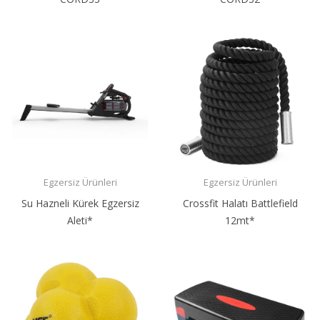
209,99 ₺
184,99 ₺
Egzersiz Ürünleri
Egzersiz Ürünleri
Su Hazneli Kürek Egzersiz
Crossfit Halatı Battlefield
Aleti*
12mt*
81.592,90 ₺
5.909,99 ₺