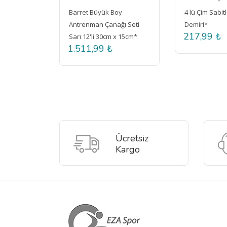
Barret Büyük Boy
4 lü Çim Sabitleme U
Antrenman Çanağı Seti
Demiri*
217,99 ₺
Sarı 12'li 30cm x 15cm*
1.511,99 ₺
Ücretsiz
Kargo