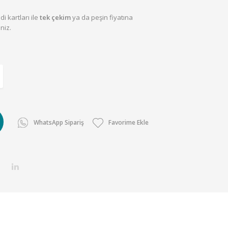
i kartları ile
tek çekim
ya da peşin fiyatına
niz.
WhatsApp Sipariş
Favorime Ekle