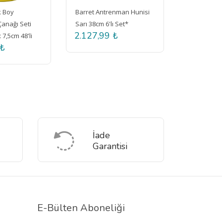
Barret Antrenman Hunisi
Barret Çivili Slalom Takımı
Sarı 38cm 6'lı Set*
Kırmızı 163 cm x 32 mm
2.127,99 ₺
6.854,99 ₺
İade
Garantisi
E-Bülten Aboneliği