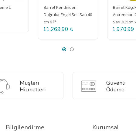
Barret Kendinden
Barret Küçük Boy
Doğrulur Engel Seti Sarı 40
Antrenman Çanağı Seti
cm 6 lı*
Sarı 20,5cm x 7,5cm 48'li
11.269,90 ₺
1.970,99 ₺
Müşteri
Güvenli
Hizmetleri
Ödeme
Bilgilendirme
Kurumsal