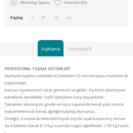
WhatsApp Sipariş
Favorime Ekle
Paylaş
Açıklama
Yorumlar(0)
PROFESYONEL TAŞIMA SİSTEMLERİ
Alümiyum taşıma sistemleri iç bölmeleri 0.5 mm koruyucu malzeme ile
kaplanmıştır.
Hassas eşyelerınızın zarar görmesini engeller. Dış Kısım alüminyum
panellerle desteklidir. Hafif darbelere karşı dayanıklıdır.
Tamamen alüminyum gövde ve kasa sayesinde kendi yükü yerine
malzemelerinizin kendi ağırlığını taşımış olursunuz.
Örneğin; 4 numaralı tekerlekli büyük boy bir uçak kasası boş durum
da ortalama olarak 8 / 9 kg civarında özgün ağırlıktadır. ( 135 kg hacim
)